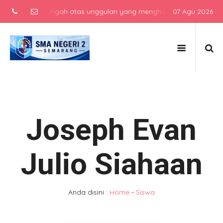
ekolah menengah atas unggulan yang menghasilkan lulusan berkarakt
07 Agu 2026
Joseph Evan
Julio Siahaan
Anda disini :
Home
-
Siswa