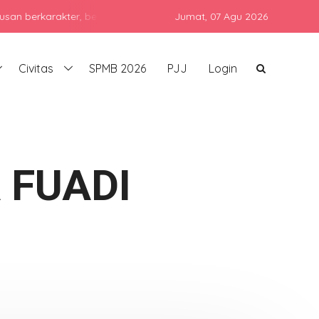
karakter, berprestasi, dan siap bersaing di era global dengan teta
Jumat,
07 Agu 2026
Civitas
SPMB 2026
PJJ
Login
 FUADI