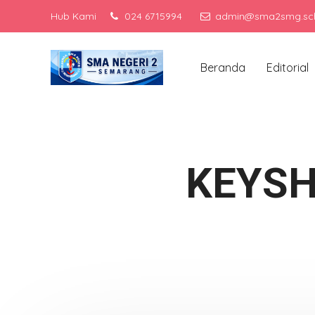
Hub Kami
024 6715994
admin@sma2smg.sch
Men
Beranda
Editorial
KEYSH