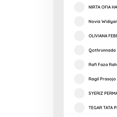
NIRTA OFIA H
Novia Widiyan
OLIVIANA FEB
Qothrunnada 
Rafi Faza Ra
Ragil Prasojo
SYERIZ PERM
TEGAR TATA P