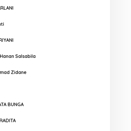
ARLANI
ti
RIYANI
Hanan Salsabila
hmad Zidane
ATA BUNGA
RADITA