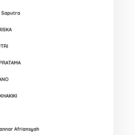
 Saputra
RISKA
UTRI
 PRATAMA
IANO
KHAKIKI
nnar Afriansyah