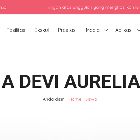
.id
jadi sekolah menengah atas unggulan yang menghasilkan lulusan ber
Fasilitas
Ekskul
Prestasi
Media
Aplikasi
A DEVI AURELIA
Anda disini :
Home
-
Siswa