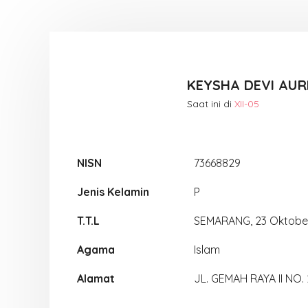
KEYSHA DEVI AUR
Saat ini di
XII-05
NISN
73668829
Jenis Kelamin
P
T.T.L
SEMARANG, 23 Oktobe
Agama
Islam
Alamat
JL. GEMAH RAYA II NO.