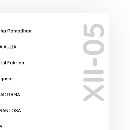
XII-05
itha Ramadhani
A AULIA
tul Fakriah
iyasari
 ADITAMA
 SANTOSA
A