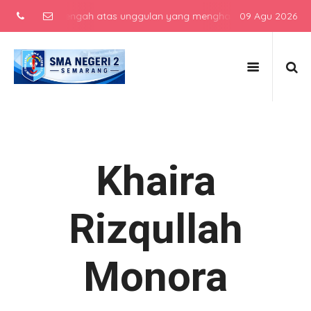
ekolah menengah atas unggulan yang menghasilkan lulusan berkarakt
09 Agu 2026
Khaira
Rizqullah
Monora