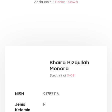
Anda disini :
Home
-
Siswa
Khaira Rizqullah
Monora
Saat ini di
X-08
NISN
91787116
Jenis
P
Kelamin