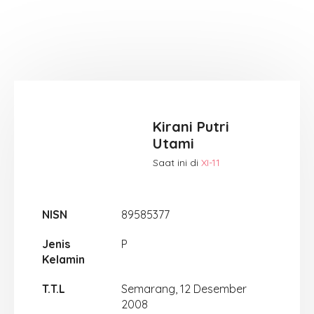
Kirani Putri
Utami
Saat ini di
XI-11
NISN
89585377
Jenis
P
Kelamin
T.T.L
Semarang, 12 Desember
2008