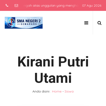
ekolah menengah atas unggulan yang menghasilkan lulusan berkarakte
07 Agu 2026
Kirani Putri
Utami
Anda disini :
Home
-
Siswa