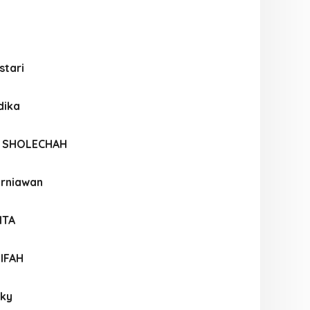
stari
dika
S SHOLECHAH
urniawan
ITA
IFAH
ky