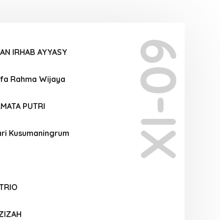
XI-09
AN IRHAB AYYASY
ifa Rahma Wijaya
RMATA PUTRI
ari Kusumaningrum
TRIO
ZIZAH