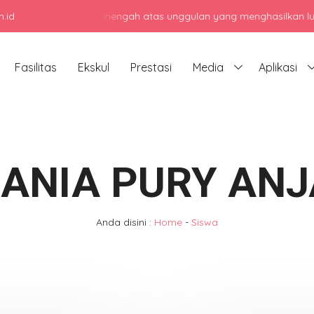
.id
jadi sekolah menengah atas unggulan yang menghasilkan lulusan ber
Fasilitas
Ekskul
Prestasi
Media
Aplikasi
RANIA PURY ANJ
Anda disini :
Home
-
Siswa