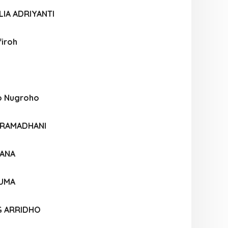
IA ADRIYANTI
firoh
o Nugroho
I RAMADHANI
IANA
SUMA
G ARRIDHO