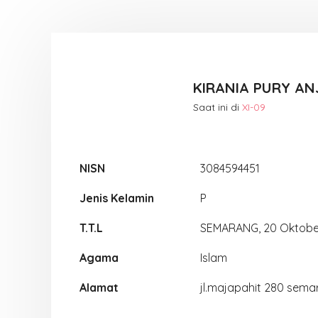
KIRANIA PURY AN
Saat ini di
XI-09
NISN
3084594451
Jenis Kelamin
P
T.T.L
SEMARANG, 20 Oktobe
Agama
Islam
Alamat
jl.majapahit 280 sem