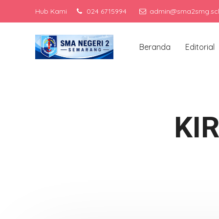
Hub Kami
024 6715994
admin@sma2smg.sch
Men
Beranda
Editorial
KI