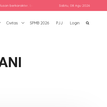
karakter, berprestasi, dan siap bersaing di era global dengan teta
Sabtu,
08 Agu 2026
Civitas
SPMB 2026
PJJ
Login
ANI