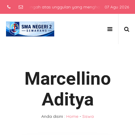
sekolah menengah atas unggulan yang menghasilkan lulusan berkarakt
07 Agu 2026
Marcellino
Aditya
Anda disini :
Home
-
Siswa