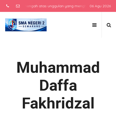
 sekolah menengah atas unggulan yang menghasilkan lulusan berkarak
06 Agu 2026
Muhammad
Daffa
Fakhridzal