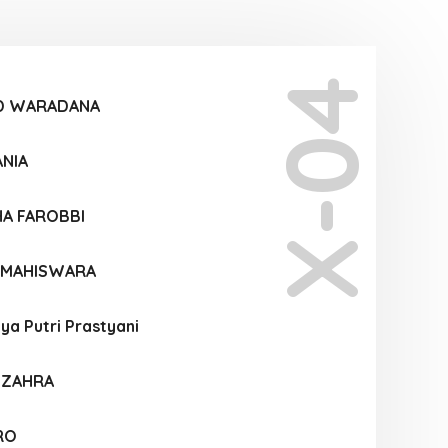
X-04
ID WARADANA
ANIA
HA FAROBBI
I MAHISWARA
ya Putri Prastyani
A ZAHRA
RO