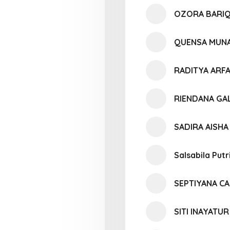
OZORA BARIQ
QUENSA MUNA
RADITYA ARFA
RIENDANA GA
SADIRA AISH
Salsabila Putr
SEPTIYANA C
SITI INAYATU