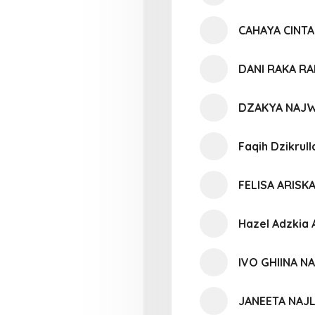
CAHAYA CINTA
DANI RAKA R
DZAKYA NAJW
Faqih Dzikrull
FELISA ARISK
Hazel Adzkia
IVO GHIINA N
JANEETA NAJ