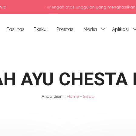
.id
enjadi sekolah menengah atas unggulan yang menghasilkan lulusan be
Fasilitas
Ekskul
Prestasi
Media
Aplikasi
H AYU CHESTA 
Anda disini :
Home
-
Siswa