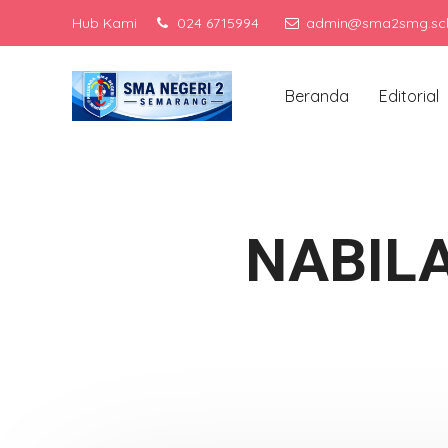
Hub Kami
024 6715994
admin@sma2smg.sch
M
Beranda
Editorial
NABILA