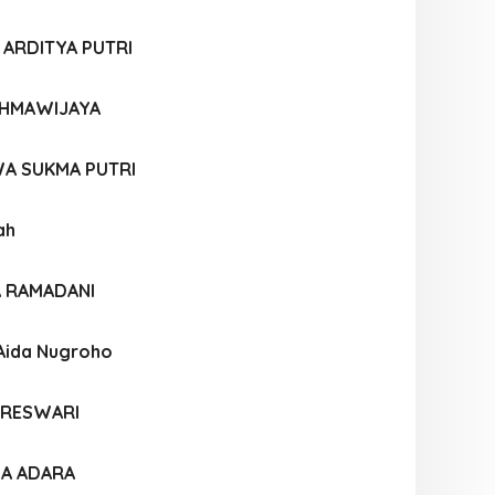
 ARDITYA PUTRI
AHMAWIJAYA
A SUKMA PUTRI
ah
A RAMADANI
 Aida Nugroho
ARESWARI
LA ADARA