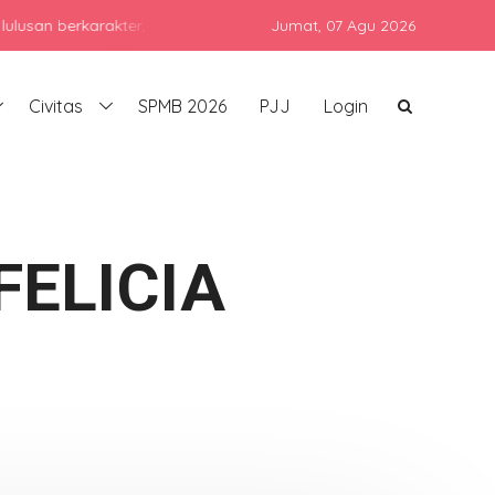
rkarakter, berprestasi, dan siap bersaing di era global dengan te
Jumat,
07 Agu 2026
Civitas
SPMB 2026
PJJ
Login
FELICIA