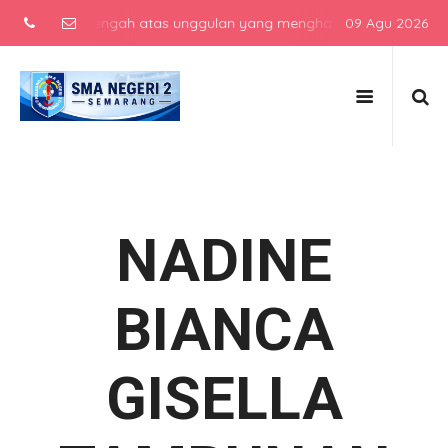
ekolah menengah atas unggulan yang menghasilkan lulusan berkarakt
09 Agu 2026
NADINE
BIANCA
GISELLA