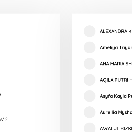
ALEXANDRA KI
Ameliya Triyan
ANA MARIA SH
AQILA PUTRI 
0
Asyfa Kayla Pu
Aurellia Mysha
W 2
AWALUL RIZK