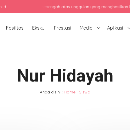
.id
njadi sekolah menengah atas unggulan yang menghasilkan lulusan be
Fasilitas
Ekskul
Prestasi
Media
Aplikasi
Nur Hidayah
Anda disini :
Home
-
Siswa