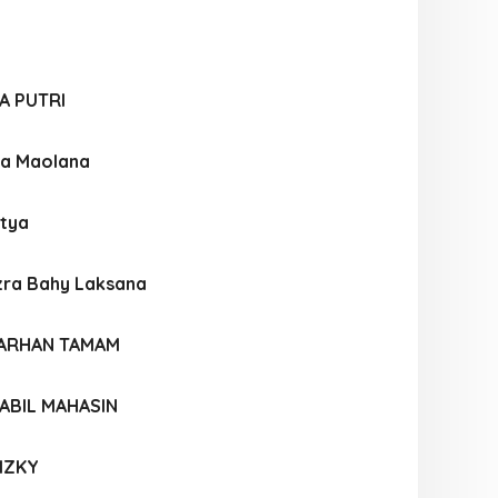
A PUTRI
ia Maolana
itya
ra Bahy Laksana
ARHAN TAMAM
BIL MAHASIN
IZKY