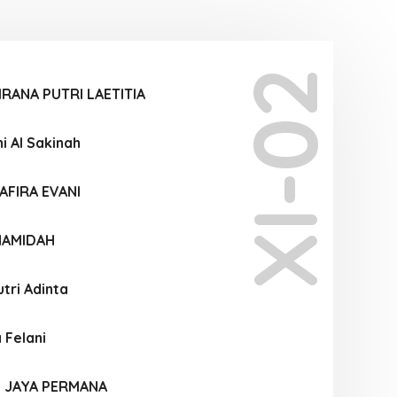
XI-02
RANA PUTRI LAETITIA
i Al Sakinah
AFIRA EVANI
HAMIDAH
tri Adinta
 Felani
I JAYA PERMANA