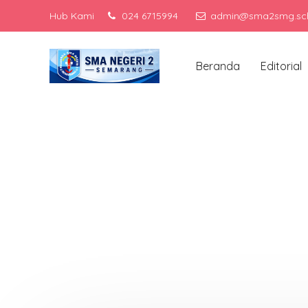
Hub Kami
024 6715994
admin@sma2smg.sch
Me
Beranda
Editorial