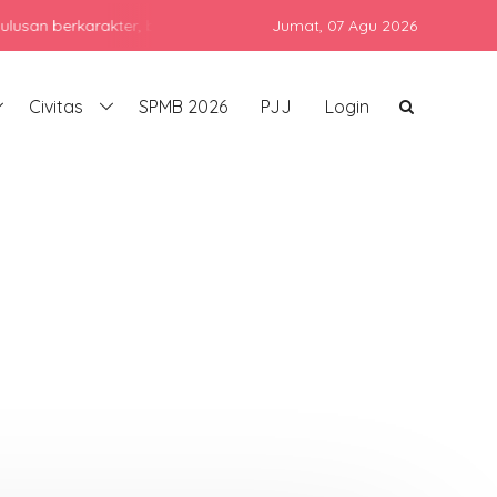
rkarakter, berprestasi, dan siap bersaing di era global dengan tet
Jumat,
07 Agu 2026
Civitas
SPMB 2026
PJJ
Login