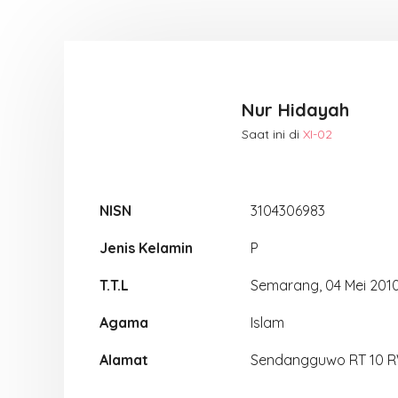
Nur Hidayah
Saat ini di
XI-02
NISN
3104306983
Jenis Kelamin
P
T.T.L
Semarang, 04 Mei 201
Agama
Islam
Alamat
Sendangguwo RT 10 R