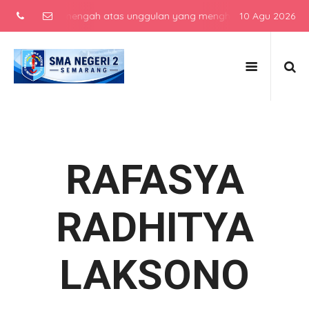
 sekolah menengah atas unggulan yang menghasilkan lulusan berkarak
10 Agu 2026
RAFASYA
RADHITYA
LAKSONO