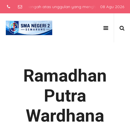
sekolah menengah atas unggulan yang menghasilkan lulusan berkarak
08 Agu 2026
Ramadhan
Putra
Wardhana