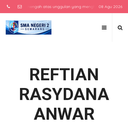
 sekolah menengah atas unggulan yang menghasilkan lulusan berkarak
08 Agu 2026
REFTIAN
RASYDANA
ANWAR