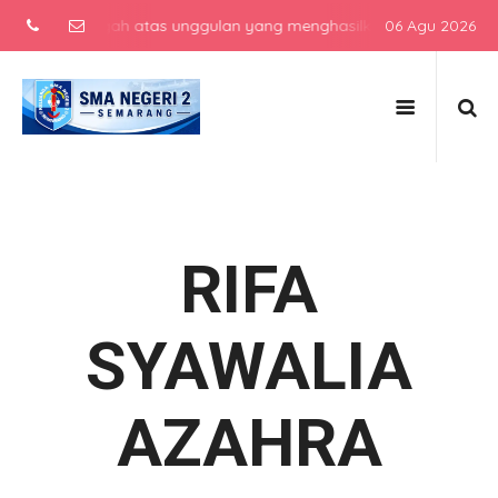
lah menengah atas unggulan yang menghasilkan lulusan berkarakter,
06 Agu 2026
RIFA
SYAWALIA
AZAHRA