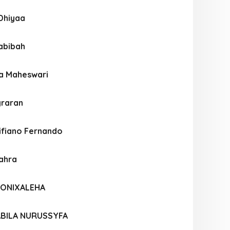
Dhiyaa
abibah
ya Maheswari
graran
fiano Fernando
Zahra
MONIXALEHA
BILA NURUSSYFA