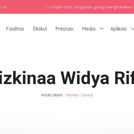
.id
njadi sekolah menengah atas unggulan yang menghasilkan lulusan be
Fasilitas
Ekskul
Prestasi
Media
Aplikasi
izkinaa Widya Rif
Anda disini :
Home
-
Siswa