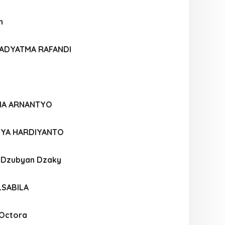
h
ADYATMA RAFANDI
FIA ARNANTYO
SYA HARDIYANTO
l Dzubyan Dzaky
LSABILA
 Octora