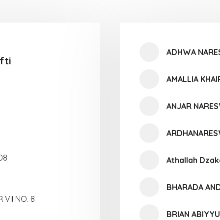
ADHWA NARE
fti
AMALLIA KHAI
ANJAR NARE
ARDHANARES
08
Athallah Dzak
BHARADA AND
 VII NO. 8
BRIAN ABIYY