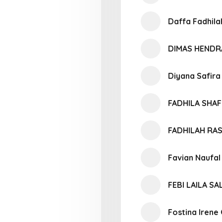
Daffa Fadhila
DIMAS HENDR
Diyana Safira
FADHILA SHA
FADHILAH RA
Favian Naufa
FEBI LAILA SA
Fostina Irene