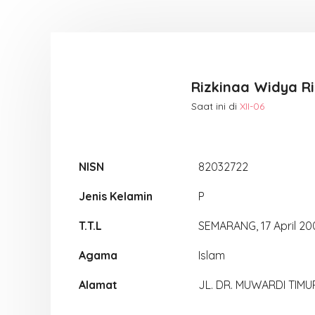
Rizkinaa Widya Ri
Saat ini di
XII-06
NISN
82032722
Jenis Kelamin
P
T.T.L
SEMARANG, 17 April 20
Agama
Islam
Alamat
JL. DR. MUWARDI TIMUR