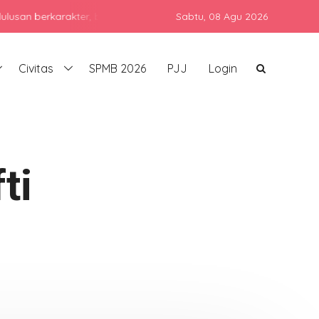
rkarakter, berprestasi, dan siap bersaing di era global dengan te
Sabtu,
08 Agu 2026
Civitas
SPMB 2026
PJJ
Login
ti