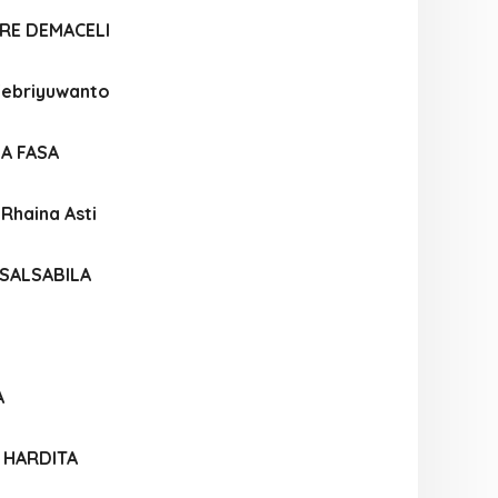
RE DEMACELI
Febriyuwanto
IA FASA
 Rhaina Asti
 SALSABILA
A
 HARDITA