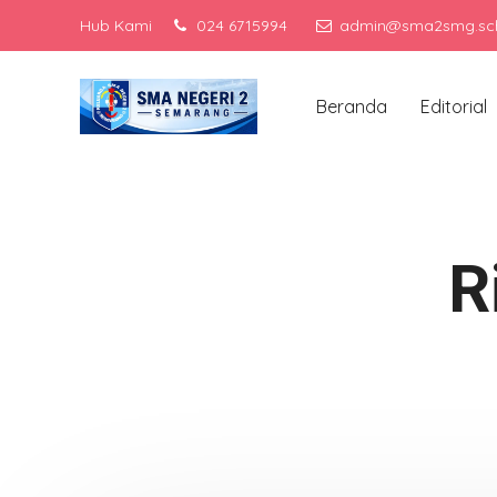
Hub Kami
024 6715994
admin@sma2smg.sch
Me
Beranda
Editorial
R