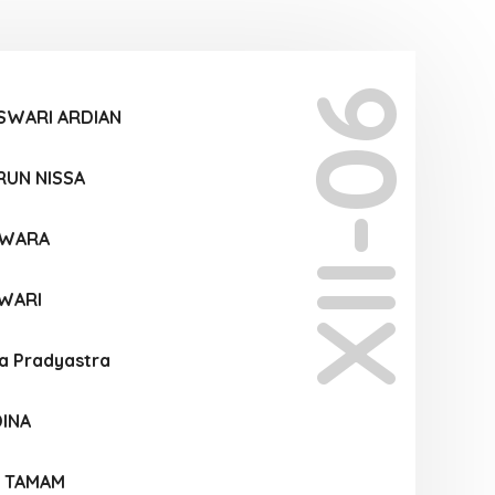
XII-06
SWARI ARDIAN
RUN NISSA
SWARA
WARI
a Pradyastra
INA
U TAMAM