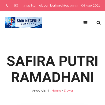
yang menghasilkan lulusan berkarakter, berprestasi, dan siap bers
06 Agu 2026
SAFIRA PUTRI
RAMADHANI
Anda disini :
Home
-
Siswa