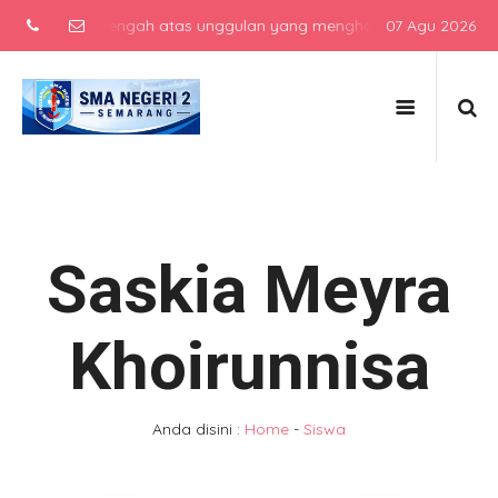
ekolah menengah atas unggulan yang menghasilkan lulusan berkarakte
07 Agu 2026
Saskia Meyra
Khoirunnisa
Anda disini :
Home
-
Siswa