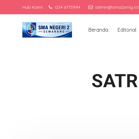
Hub Kami
024 6715994
admin@sma2smg.sch
Men
Beranda
Editorial
SATR