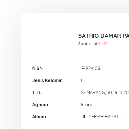
SATRIO DAMAR P
Saat ini di
XII-12
NISN
74924108
Jenis Kelamin
L
T.T.L
SEMARANG, 30 Juni 20
Agama
Islam
Alamat
JL. GEMAH BARAT I