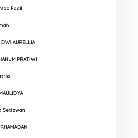
mad Fadil
imah
 DWI AURELLIA
 HANUM PRATIWI
tria
 MAULIDYA
q Setiawan
A RHAMADANI