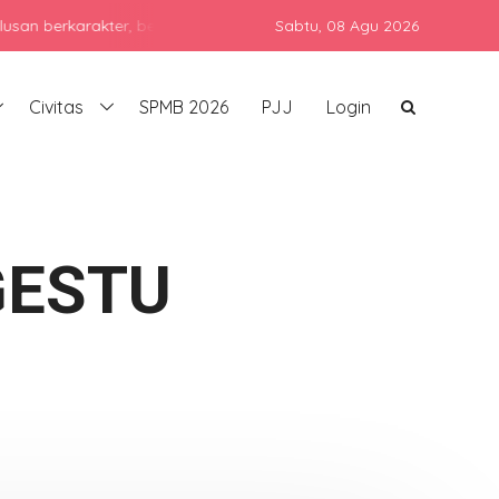
karakter, berprestasi, dan siap bersaing di era global dengan teta
Sabtu,
08 Agu 2026
Civitas
SPMB 2026
PJJ
Login
GESTU