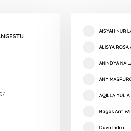
AISYAH NUR 
ANGESTU
ALISYA ROSA 
ANINDYA NAIL
ANY MASRUR
07
AQILLA YULIA
Bagas Arif W
Dava Indra