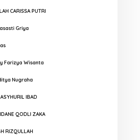
LAH CARISSA PUTRI
sasti Griya
as
 Farizya Wisanta
itya Nugraha
ASYHURIL IBAD
DANE QODLI ZAKA
GH RIZQULLAH