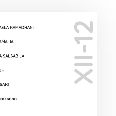
XII-12
LAELA RAMADHANI
AMALIA
A SALSABILA
OH
 SARI
icaksono