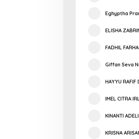
Eghyptha Pr
ELISHA ZABRI
FADHIL FARH
Giffan Seva N
HAYYU RAFIF
IMEL CITRA IR
KINANTI ADEL
KRISNA ARIS