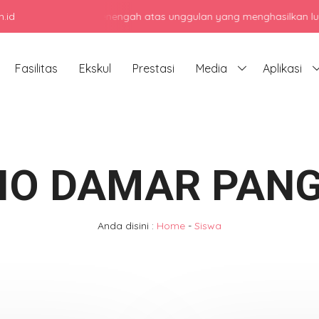
.id
jadi sekolah menengah atas unggulan yang menghasilkan lulusan ber
Fasilitas
Ekskul
Prestasi
Media
Aplikasi
IO DAMAR PAN
Anda disini :
Home
-
Siswa