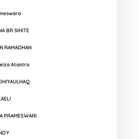
ameswara
NA BR SIHITE
AN RAMADHAN
eiza Atantra
 DHIYAULHAQ
LAELI
IA PRAMESWARI
ANDY