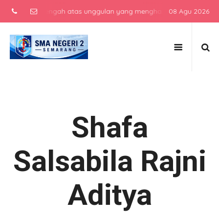
ekolah menengah atas unggulan yang menghasilkan lulusan berkarakte
08 Agu 2026
Shafa
Salsabila Rajni
Aditya