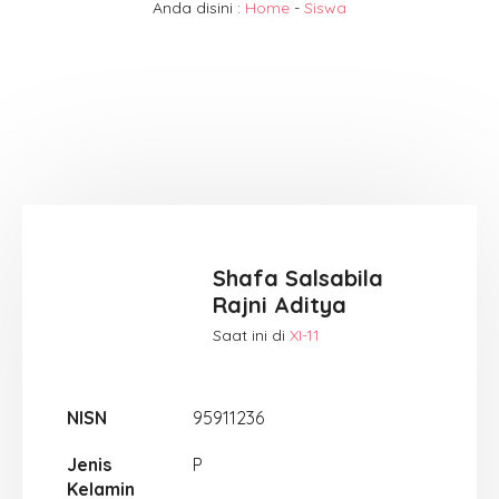
Anda disini :
Home
-
Siswa
Shafa Salsabila
Rajni Aditya
Saat ini di
XI-11
NISN
95911236
Jenis
P
Kelamin