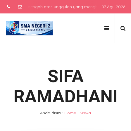
 sekolah menengah atas unggulan yang menghasilkan lulusan berkarak
07 Agu 2026
SIFA
RAMADHANI
Anda disini :
Home
-
Siswa