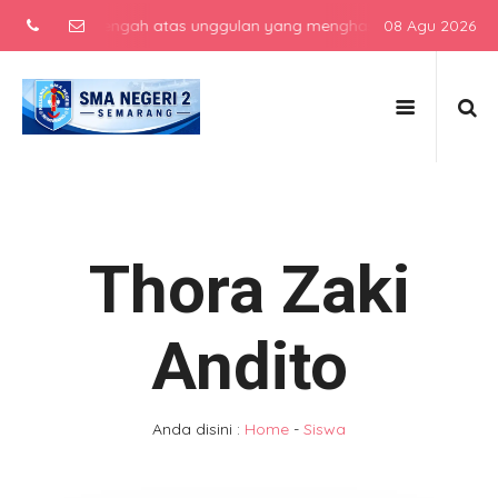
ekolah menengah atas unggulan yang menghasilkan lulusan berkarakte
08 Agu 2026
Thora Zaki
Andito
Anda disini :
Home
-
Siswa