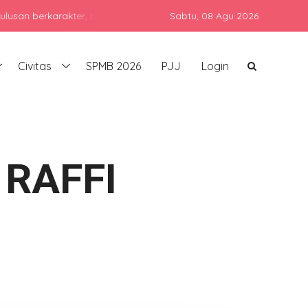
karakter, berprestasi, dan siap bersaing di era global dengan tet
Sabtu,
08 Agu 2026
Civitas
SPMB 2026
PJJ
Login
RAFFI