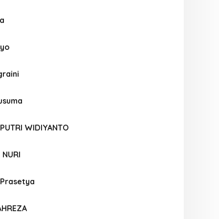
la
oyo
graini
Kusuma
 PUTRI WIDIYANTO
 NURI
 Prasetya
FAHREZA