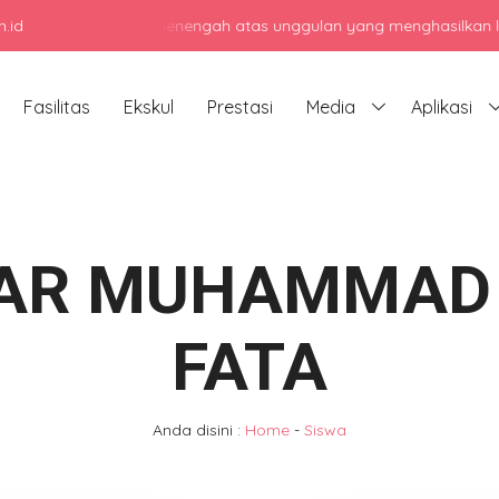
.id
njadi sekolah menengah atas unggulan yang menghasilkan lulusan ber
Fasilitas
Ekskul
Prestasi
Media
Aplikasi
AR MUHAMMAD 
FATA
Anda disini :
Home
-
Siswa