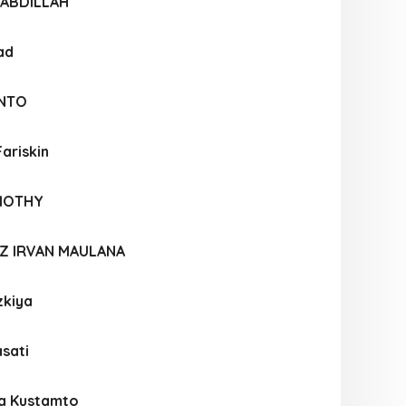
 ABDILLAH
ad
ANTO
Fariskin
IMOTHY
DZ IRVAN MAULANA
zkiya
sati
za Kustamto