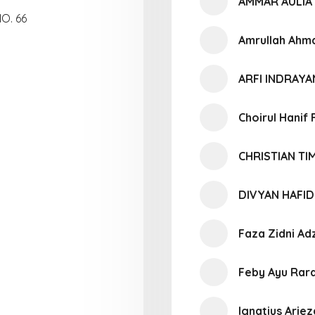
AMMAR AULIA
O. 66
Amrullah Ahm
ARFI INDRAY
Choirul Hanif 
CHRISTIAN T
DIVYAN HAFI
Faza Zidni Ad
Feby Ayu Rara
Ignatius Arie