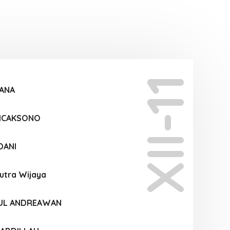
XII-11
MANA
WICAKSONO
DANI
Putra Wijaya
HUL ANDREAWAN