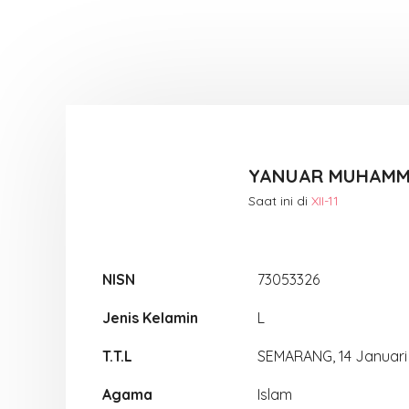
YANUAR MUHAMMA
Saat ini di
XII-11
NISN
73053326
Jenis Kelamin
L
T.T.L
SEMARANG, 14 Januari
Agama
Islam