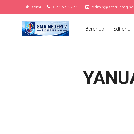
Hub Kami
024 6715994
admin@sma2smg.sch
Me
Beranda
Editorial
YANU