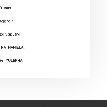
 Yunus
nggraini
iza Saputra
 NATHANIELA
DWI YULEKHA