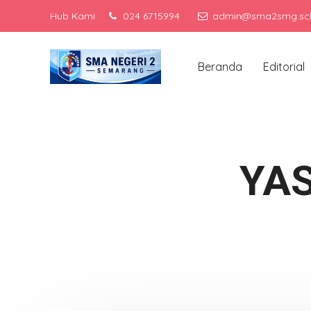
Hub Kami
024 6715994
admin@sma2smg.sch
Menjadi
Beranda
Editorial
YAS