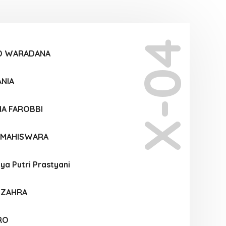
X-04
ID WARADANA
ANIA
HA FAROBBI
I MAHISWARA
ya Putri Prastyani
A ZAHRA
RO