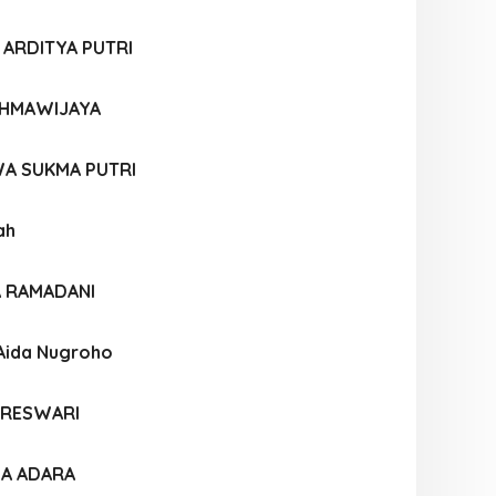
 ARDITYA PUTRI
AHMAWIJAYA
A SUKMA PUTRI
ah
A RAMADANI
 Aida Nugroho
ARESWARI
LA ADARA