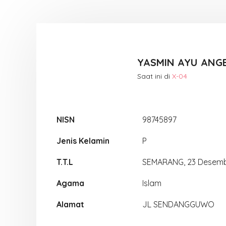
YASMIN AYU ANG
Saat ini di
X-04
NISN
98745897
Jenis Kelamin
P
T.T.L
SEMARANG, 23 Desem
Agama
Islam
Alamat
JL SENDANGGUWO