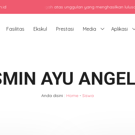
.id
 sekolah menengah atas unggulan yang menghasilkan lulusan berkara
Fasilitas
Ekskul
Prestasi
Media
Aplikasi
MIN AYU ANGE
Anda disini :
Home
-
Siswa