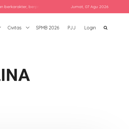
kter, berprestasi, dan siap bersaing di era global dengan tetap me
Jumat,
07 Agu 2026
Civitas
SPMB 2026
PJJ
Login
LINA