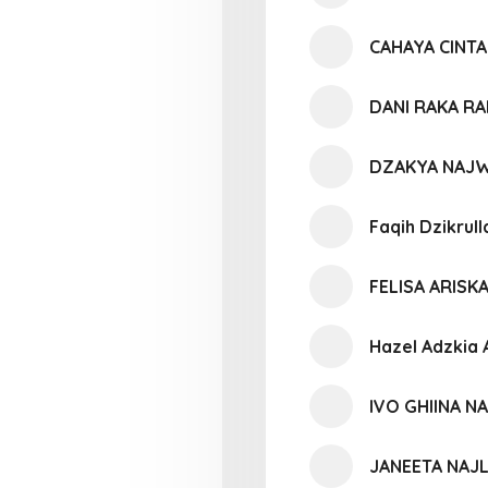
CAHAYA CINTA
DANI RAKA R
DZAKYA NAJW
Faqih Dzikrull
FELISA ARISK
Hazel Adzkia
IVO GHIINA N
JANEETA NAJ