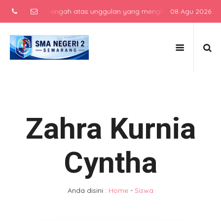
sekolah menengah atas unggulan yang menghasilkan lulusan berkarak
08 Agu 2026
Zahra Kurnia
Cyntha
Anda disini :
Home
-
Siswa