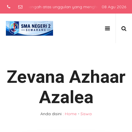
sekolah menengah atas unggulan yang menghasilkan lulusan berkarak
08 Agu 2026
Zevana Azhaar
Azalea
Anda disini :
Home
-
Siswa