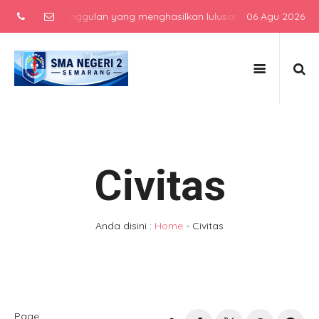
ngah atas unggulan yang menghasilkan lulusan berkarakter, berprest
06 Agu 2026
Civitas
Anda disini :
Home
-
Civitas
Page