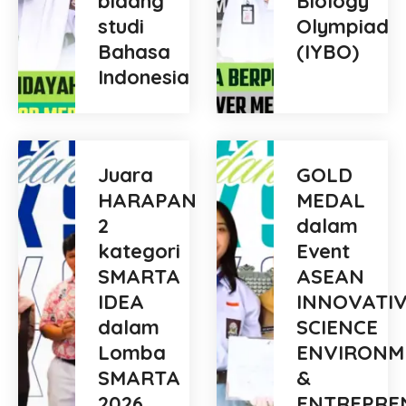
bidang
Biology
studi
Olympiad
Bahasa
(IYBO)
Indonesia
Juara
GOLD
HARAPAN
MEDAL
2
dalam
kategori
Event
SMARTA
ASEAN
IDEA
INNOVATI
dalam
SCIENCE
Lomba
ENVIRONM
SMARTA
&
2026
ENTREPRE