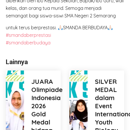
diberikan oleh Ibu Kepala Sekolah, Bapak/Ibu Guru, wali
kelas, dan orang tua murid. Semoga menjadi
semangat bagi siswa-siswi SMA Negeri 2 Semarang
untuk terus berprestasi.
SMANDA BERBUDAYA
#smandaberprestasi
#smandaberbudaya
Lainnya
JUARA
SILVER
Olimpiade
MEDAL
Indonesia
dalam
2026
Event
Gold
Internation
Medal
Youth