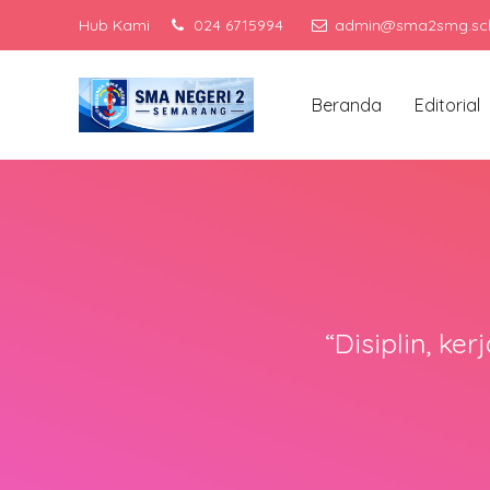
Hub Kami
024 6715994
admin@sma2smg.sch
Beranda
Editorial
“Disiplin, ke