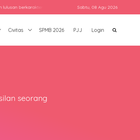
an berkarakter, berprestasi, dan siap bersaing di era global deng
Sabtu,
08 Agu 2026
Civitas
SPMB 2026
PJJ
Login
asilan seorang