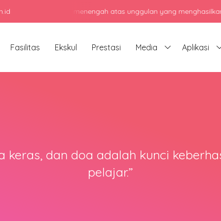
.id
Menjadi sekolah menengah atas unggulan yang menghasilkan lulus
Fasilitas
Ekskul
Prestasi
Media
Aplikasi
rja keras, dan doa adalah kunci keberh
pelajar.”