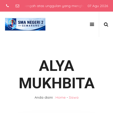
 sekolah menengah atas unggulan yang menghasilkan lulusan berkarak
07 Agu 2026
ALYA
MUKHBITA
Anda disini :
Home
-
Siswa