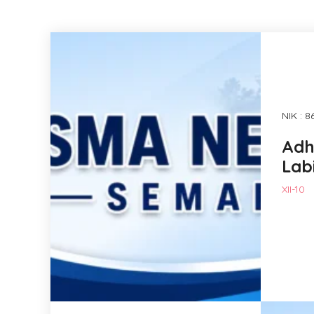
NIK : 
Adh
Lab
XII-10