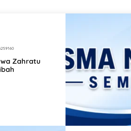
86259160
wa Zahratu
ibah