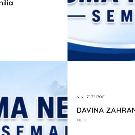
ilia
NIK : 71721700
DAVINA ZAHRA
XII-10