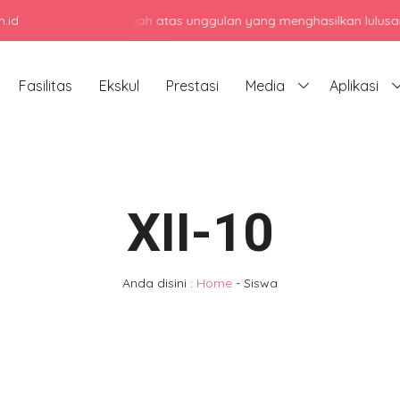
.id
 menengah atas unggulan yang menghasilkan lulusan berkarakter, ber
Fasilitas
Ekskul
Prestasi
Media
Aplikasi
XII-10
Anda disini :
Home
-
Siswa