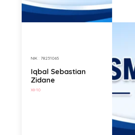
NIK : 78231065
Iqbal Sebastian
Zidane
XII-10