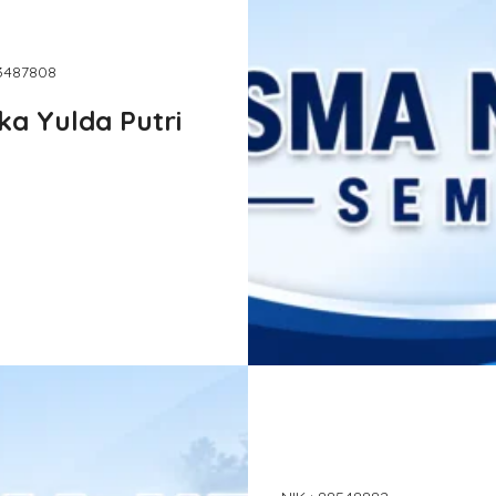
83487808
ika Yulda Putri