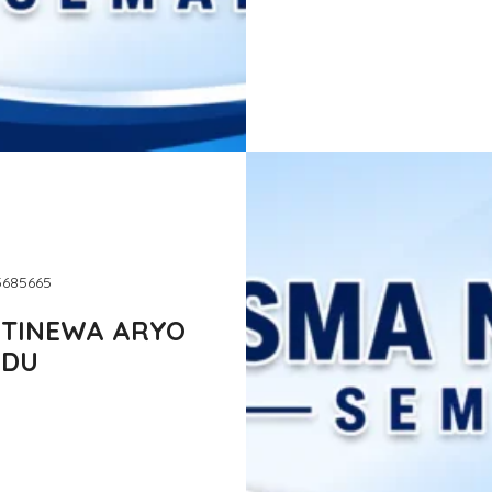
75685665
BTINEWA ARYO
EDU