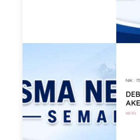
NIK : 
DE
AK
XII-10