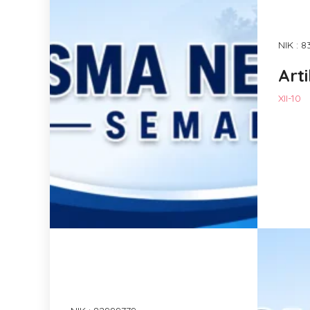
NIK : 
Art
XII-10