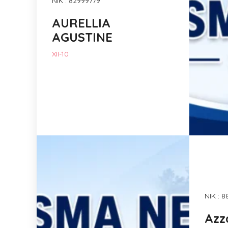
NIK : 82999779
AURELLIA
AGUSTINE
XII-10
NIK : 
Azz