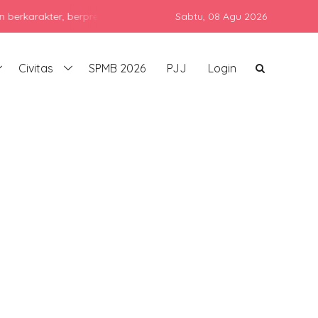
prestasi, dan siap bersaing di era global dengan tetap menjunjung
Sabtu,
08 Agu 2026
Civitas
SPMB 2026
PJJ
Login