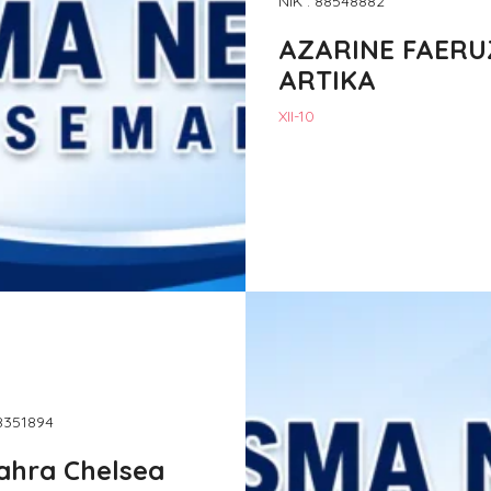
NIK : 88548882
AZARINE FAERU
ARTIKA
XII-10
88351894
ahra Chelsea