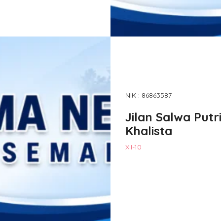
NIK : 86863587
Jilan Salwa Putr
Khalista
XII-10