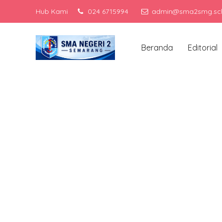
Hub Kami
024 6715994
admin@sma2smg.sch
Menjadi sekolah
Beranda
Editorial