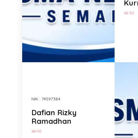
Kurn
XII-10
NIK : 74597384
Dafian Rizky
Ramadhan
XII-10