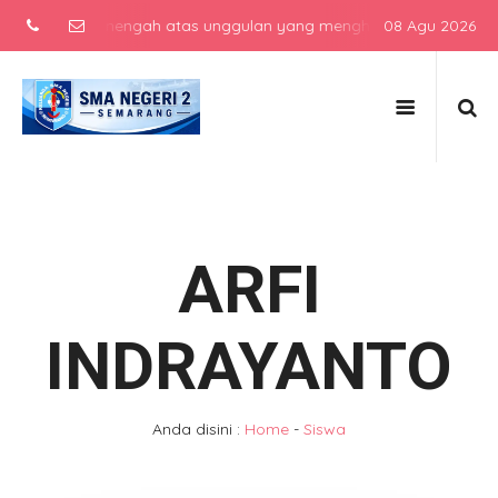
sekolah menengah atas unggulan yang menghasilkan lulusan berkarak
08 Agu 2026
ARFI
INDRAYANTO
Anda disini :
Home
-
Siswa