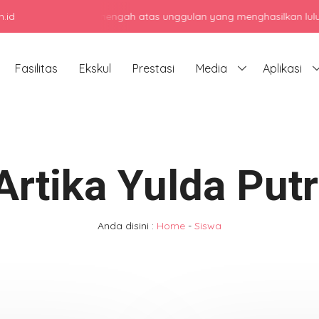
.id
adi sekolah menengah atas unggulan yang menghasilkan lulusan berka
Fasilitas
Ekskul
Prestasi
Media
Aplikasi
Artika Yulda Putr
Anda disini :
Home
-
Siswa