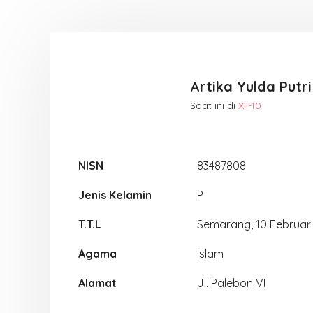
Artika Yulda Putri
Saat ini di
XII-10
NISN
83487808
Jenis Kelamin
P
T.T.L
Semarang, 10 Februar
Agama
Islam
Alamat
Jl. Palebon VI