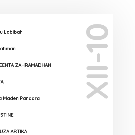
XII-10
u Labibah
 Rahman
UEENTA ZAHRAMADHAN
TA
la Maden Pandara
STINE
UZA ARTIKA