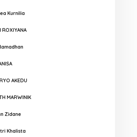
ea Kurnilia
I ROXIYANA
 Ramadhan
ANISA
RYO AKEDU
NTH MARWINIK
an Zidane
tri Khalista