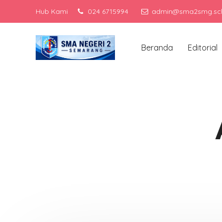
Hub Kami
024 6715994
admin@sma2smg.sch
Menj
Beranda
Editorial