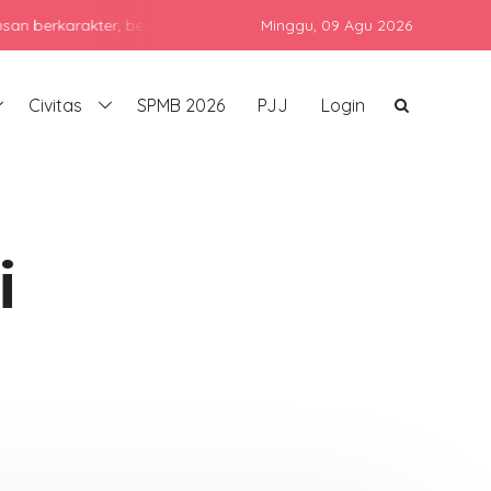
rakter, berprestasi, dan siap bersaing di era global dengan tetap
Minggu,
09 Agu 2026
Civitas
SPMB 2026
PJJ
Login
i