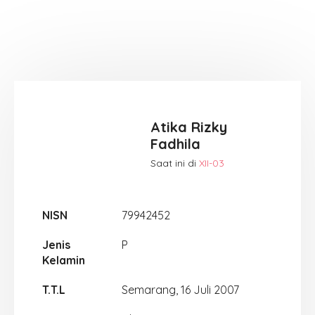
Atika Rizky
Fadhila
Saat ini di
XII-03
NISN
79942452
Jenis
P
Kelamin
T.T.L
Semarang, 16 Juli 2007