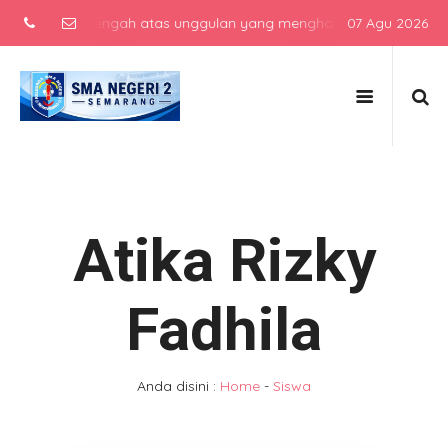
ekolah menengah atas unggulan yang menghasilkan lulusan berkarakt
07 Agu 2026
Atika Rizky
Fadhila
Anda disini :
Home
-
Siswa