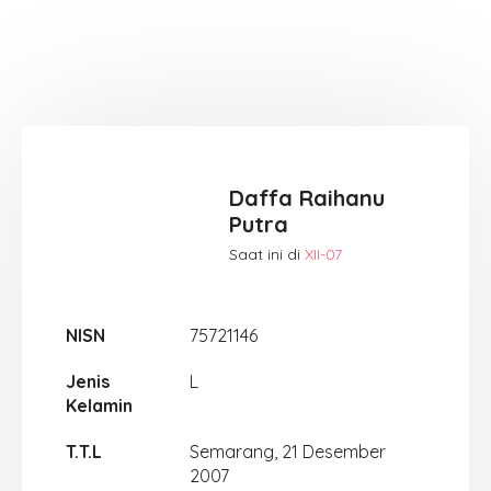
Daffa Raihanu
Putra
Saat ini di
XII-07
NISN
75721146
Jenis
L
Kelamin
T.T.L
Semarang, 21 Desember
2007