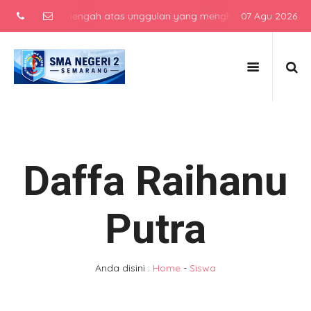
 sekolah menengah atas unggulan yang menghasilkan lulusan berkarak
07 Agu 2026
Daffa Raihanu
Putra
Anda disini :
Home
-
Siswa