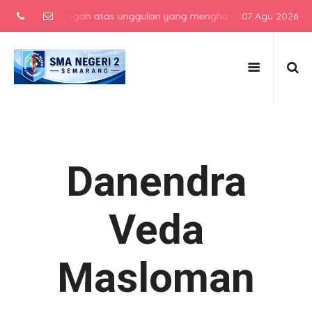
kolah menengah atas unggulan yang menghasilkan lulusan berkarakte
07 Agu 2026
Danendra
Veda
Masloman