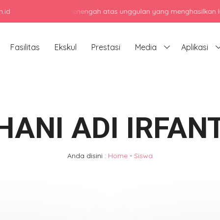
.id
njadi sekolah menengah atas unggulan yang menghasilkan lulusan be
Fasilitas
Ekskul
Prestasi
Media
Aplikasi
HANI ADI IRFAN
Anda disini :
Home
-
Siswa