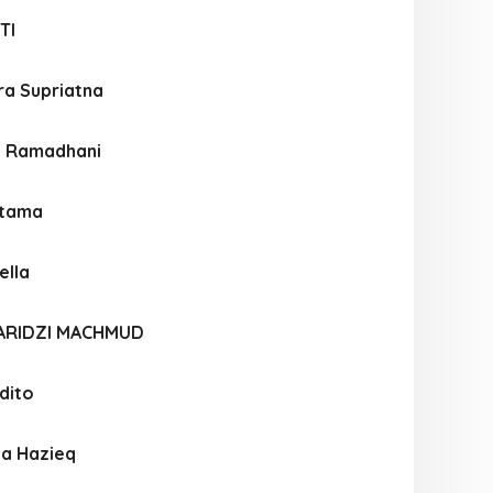
TI
ra Supriatna
a Ramadhani
atama
ella
ARIDZI MACHMUD
dito
ya Hazieq