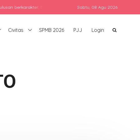
rkarakter, berprestasi, dan siap bersaing di era global dengan tet
Sabtu,
08 Agu 2026
Civitas
SPMB 2026
PJJ
Login
TO