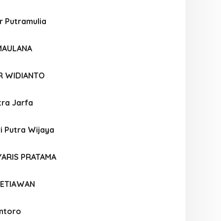
r Putramulia
 MAULANA
R WIDIANTO
tra Jarfa
i Putra Wijaya
YARIS PRATAMA
SETIAWAN
ntoro