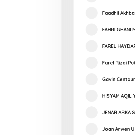
Faadhil Akhba
FAHRI GHANI
FAREL HAYDA
Farel Rizqi Pu
Gavin Centaur
HISYAM AQIL 
JENAR ARKA 
Joan Arwen U