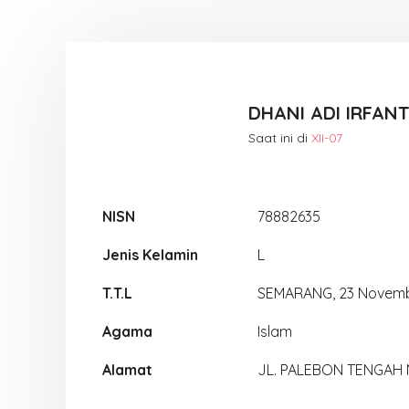
DHANI ADI IRFAN
Saat ini di
XII-07
NISN
78882635
Jenis Kelamin
L
T.T.L
SEMARANG, 23 Novemb
Agama
Islam
Alamat
JL. PALEBON TENGAH 