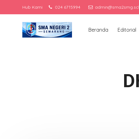
Hub Kami
024 6715994
admin@sma2smg.sch
Me
Beranda
Editorial
D