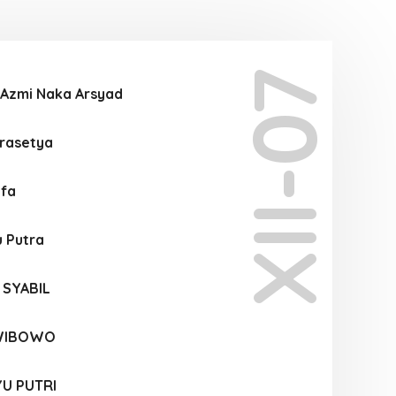
XII-07
Azmi Naka Arsyad
Prasetya
afa
 Putra
 SYABIL
 WIBOWO
YU PUTRI