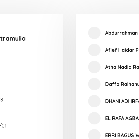
Abdurrahman 
utramulia
Afief Haidar 
Atha Nadia R
Daffa Raihanu
08
DHANI ADI IR
EL RAFA AGBA
/01
ERRI BAGUS