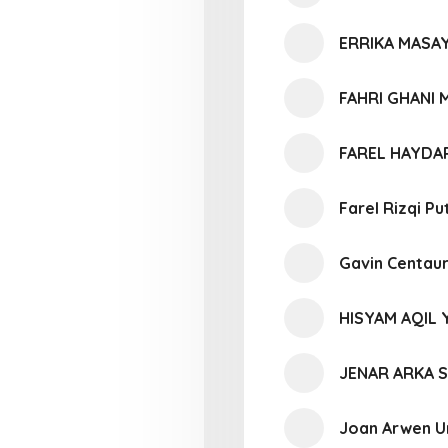
ERRIKA MASA
FAHRI GHANI
FAREL HAYDA
Farel Rizqi Pu
Gavin Centaur
HISYAM AQIL 
JENAR ARKA 
Joan Arwen U