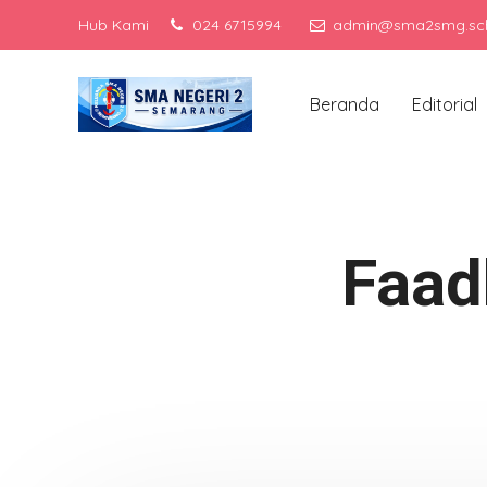
Hub Kami
024 6715994
admin@sma2smg.sch
Me
Beranda
Editorial
Faad