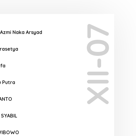
XII-07
Azmi Naka Arsyad
Prasetya
afa
 Putra
FANTO
 SYABIL
 WIBOWO