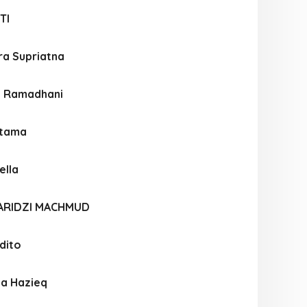
TI
ra Supriatna
a Ramadhani
atama
ella
ARIDZI MACHMUD
dito
ya Hazieq