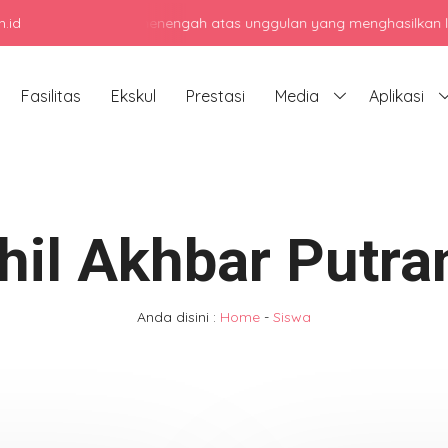
.id
njadi sekolah menengah atas unggulan yang menghasilkan lulusan be
Fasilitas
Ekskul
Prestasi
Media
Aplikasi
hil Akhbar Putra
Anda disini :
Home
-
Siswa