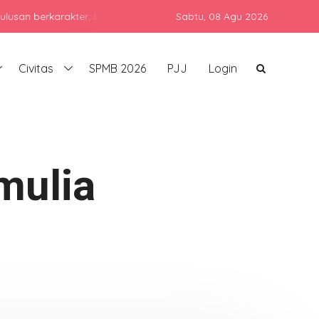
rkarakter, berprestasi, dan siap bersaing di era global dengan tet
Sabtu,
08 Agu 2026
Civitas
SPMB 2026
PJJ
Login
mulia