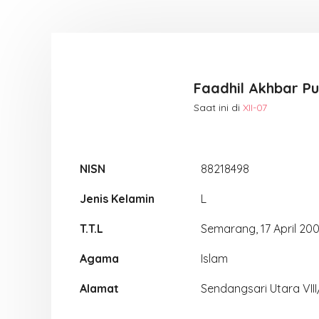
Faadhil Akhbar P
Saat ini di
XII-07
NISN
88218498
Jenis Kelamin
L
T.T.L
Semarang, 17 April 20
Agama
Islam
Alamat
Sendangsari Utara VIII