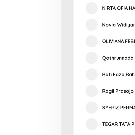
NIRTA OFIA H
Novia Widiyan
OLIVIANA FEB
Qothrunnada 
Rafi Faza Ra
Ragil Prasojo
SYERIZ PERM
TEGAR TATA P