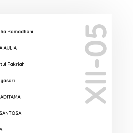
XII-05
itha Ramadhani
A AULIA
tul Fakriah
iyasari
 ADITAMA
 SANTOSA
A