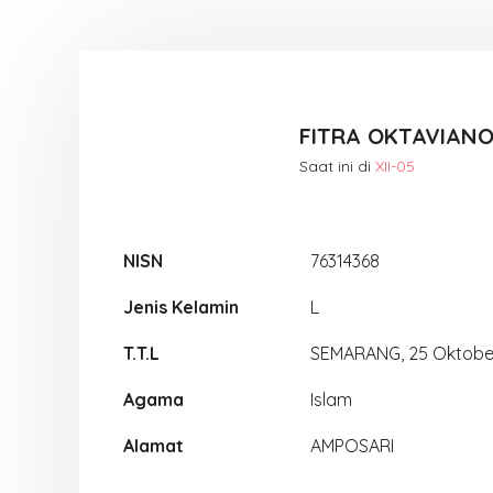
FITRA OKTAVIAN
Saat ini di
XII-05
NISN
76314368
Jenis Kelamin
L
T.T.L
SEMARANG, 25 Oktobe
Agama
Islam
Alamat
AMPOSARI