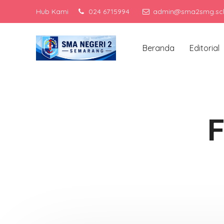
Hub Kami
024 6715994
admin@sma2smg.sch
Men
Beranda
Editorial