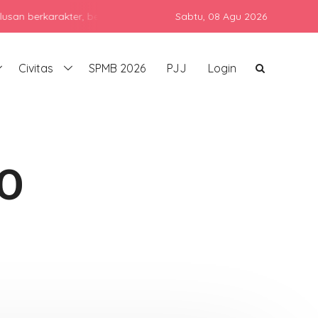
arakter, berprestasi, dan siap bersaing di era global dengan teta
Sabtu,
08 Agu 2026
Civitas
SPMB 2026
PJJ
Login
O