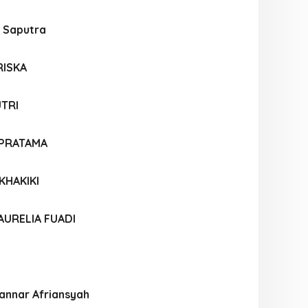
 Saputra
RISKA
UTRI
 PRATAMA
KHAKIKI
AURELIA FUADI
nnar Afriansyah