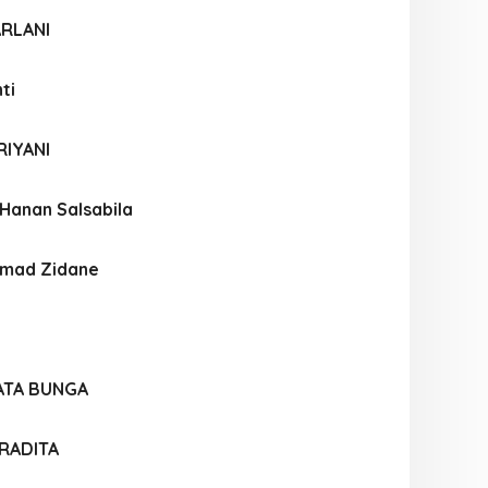
ARLANI
ti
RIYANI
Hanan Salsabila
hmad Zidane
ATA BUNGA
RADITA