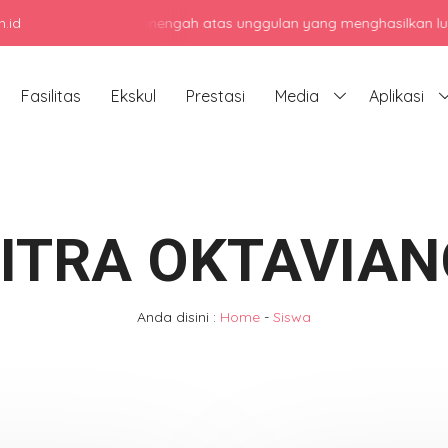
.id
jadi sekolah menengah atas unggulan yang menghasilkan lulusan berk
Fasilitas
Ekskul
Prestasi
Media
Aplikasi
FITRA OKTAVIAN
Anda disini :
Home
-
Siswa