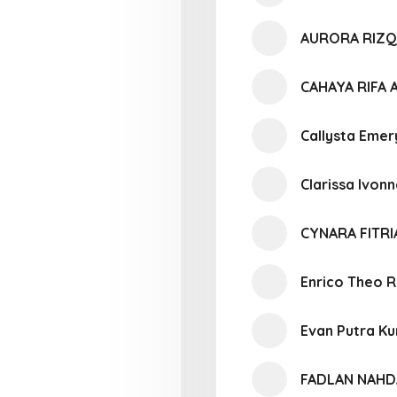
AURORA RIZQ
CAHAYA RIFA
Callysta Emer
Clarissa Ivon
CYNARA FITR
Enrico Theo 
Evan Putra K
FADLAN NAHD