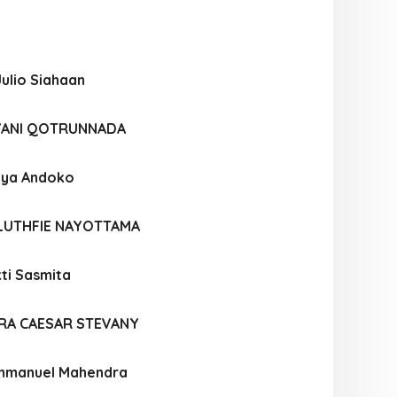
ulio Siahaan
IYANI QOTRUNNADA
atya Andoko
LUTHFIE NAYOTTAMA
ti Sasmita
RA CAESAR STEVANY
Immanuel Mahendra