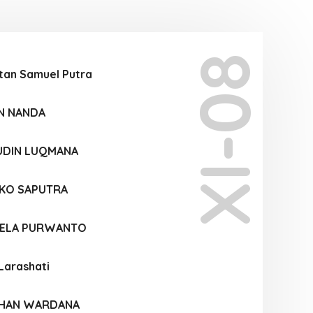
XI-08
tan Samuel Putra
AN NANDA
UDIN LUQMANA
KO SAPUTRA
IELA PURWANTO
 Larashati
OHAN WARDANA