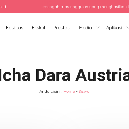
.id
enjadi sekolah menengah atas unggulan yang menghasilkan lulusan b
Fasilitas
Ekskul
Prestasi
Media
Aplikasi
Icha Dara Austri
Anda disini :
Home
-
Siswa