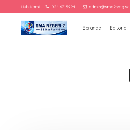
Hub Kami
024 6715994
admin@sma2smg.sch
M
Beranda
Editorial