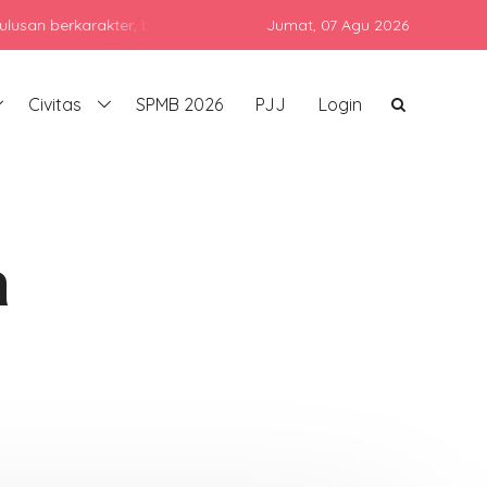
erkarakter, berprestasi, dan siap bersaing di era global dengan te
Jumat,
07 Agu 2026
Civitas
SPMB 2026
PJJ
Login
a