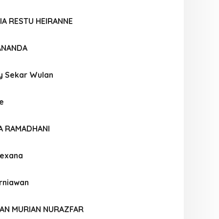
IA RESTU HEIRANNE
 ANANDA
y Sekar Wulan
ne
IA RAMADHANI
Rexana
urniawan
AN MURIAN NURAZFAR