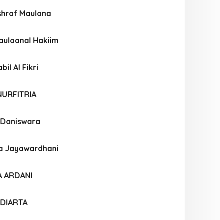
hraf Maulana
ulaanal Hakiim
l Al Fikri
NURFITRIA
 Daniswara
a Jayawardhani
A ARDANI
LDIARTA