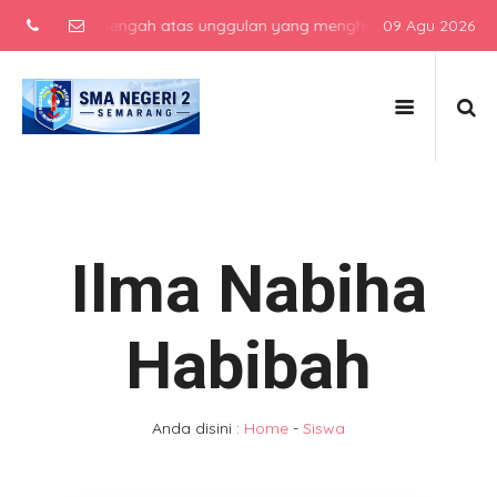
sekolah menengah atas unggulan yang menghasilkan lulusan berkarakt
09 Agu 2026
Ilma Nabiha
Habibah
Anda disini :
Home
-
Siswa