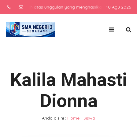
ah menengah atas unggulan yang menghasilkan lulusan berkarakter, b
10 Agu 2026
Kalila Mahasti
Dionna
Anda disini :
Home
-
Siswa