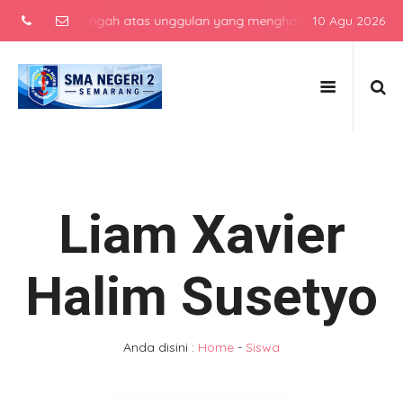
ekolah menengah atas unggulan yang menghasilkan lulusan berkarakte
10 Agu 2026
Liam Xavier
Halim Susetyo
Anda disini :
Home
-
Siswa