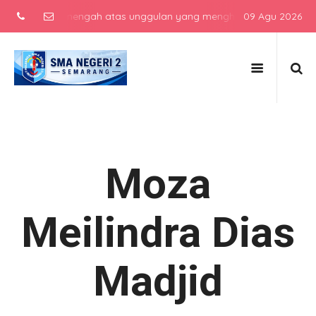
sekolah menengah atas unggulan yang menghasilkan lulusan berkarak
09 Agu 2026
Moza
Meilindra Dias
Madjid