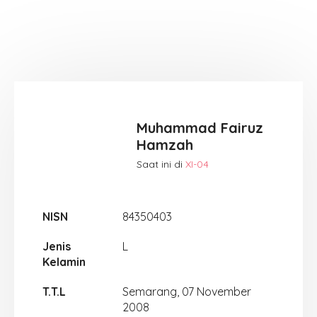
Muhammad Fairuz
Hamzah
Saat ini di
XI-04
NISN
84350403
Jenis
L
Kelamin
T.T.L
Semarang, 07 November
2008