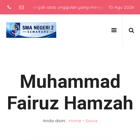
 sekolah menengah atas unggulan yang menghasilkan lulusan berkarak
10 Agu 2026
Muhammad
Fairuz Hamzah
Anda disini :
Home
-
Siswa