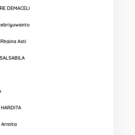
RE DEMACELI
Febriyuwanto
 Rhaina Asti
 SALSABILA
A
 HARDITA
 Armita