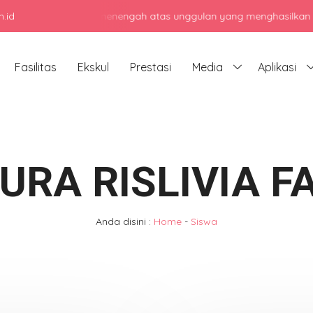
.id
Menjadi sekolah menengah atas unggulan yang menghasilkan lulusan b
Fasilitas
Ekskul
Prestasi
Media
Aplikasi
URA RISLIVIA F
Anda disini :
Home
-
Siswa