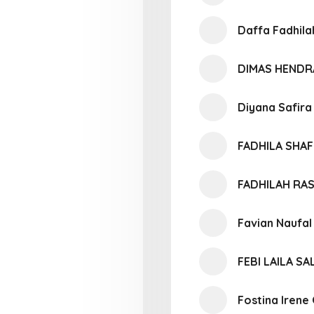
Daffa Fadhila
DIMAS HENDR
Diyana Safira
FADHILA SHA
FADHILAH RA
Favian Naufa
FEBI LAILA SA
Fostina Irene