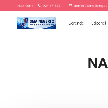
Hub Kami
024 6715994
admin@sma2smg.sch
Beranda
Editorial
NA