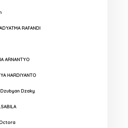
h
ADYATMA RAFANDI
FIA ARNANTYO
SYA HARDIYANTO
l Dzubyan Dzaky
LSABILA
 Octora