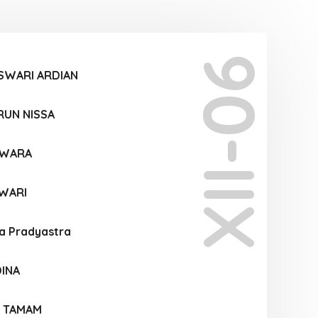
XII-06
SWARI ARDIAN
RUN NISSA
SWARA
WARI
a Pradyastra
INA
U TAMAM