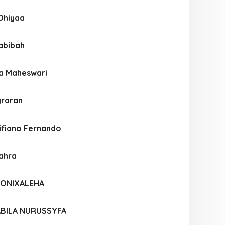
Dhiyaa
abibah
ya Maheswari
graran
fiano Fernando
Zahra
MONIXALEHA
BILA NURUSSYFA