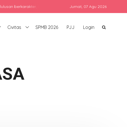
erkarakter, berprestasi, dan siap bersaing di era global dengan t
Jumat,
07 Agu 2026
Civitas
SPMB 2026
PJJ
Login
ASA