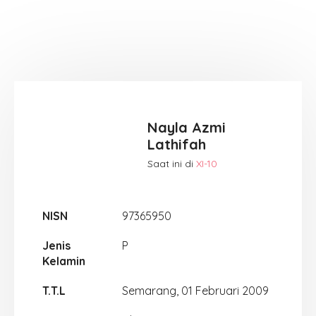
Nayla Azmi
Lathifah
Saat ini di
XI-10
NISN
97365950
Jenis
P
Kelamin
T.T.L
Semarang, 01 Februari 2009