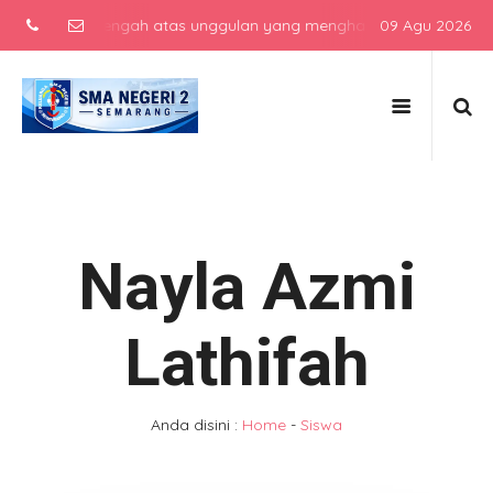
ekolah menengah atas unggulan yang menghasilkan lulusan berkarakt
09 Agu 2026
Nayla Azmi
Lathifah
Anda disini :
Home
-
Siswa