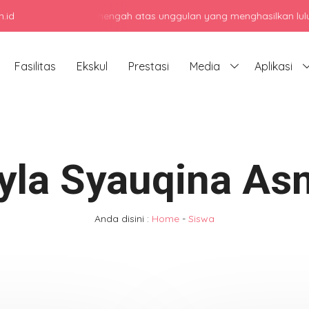
.id
adi sekolah menengah atas unggulan yang menghasilkan lulusan berka
Fasilitas
Ekskul
Prestasi
Media
Aplikasi
yla Syauqina As
Anda disini :
Home
-
Siswa