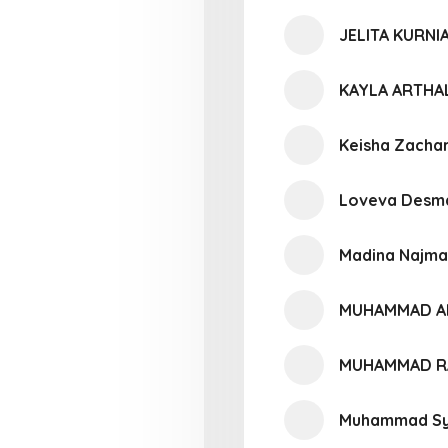
JELITA KURNI
KAYLA ARTHAL
Keisha Zacha
Loveva Desm
Madina Najma
MUHAMMAD A
MUHAMMAD RA
Muhammad Sya