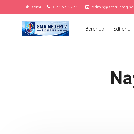
Hub Kami
024 6715994
admin@sma2smg.sch
Menj
Beranda
Editorial
Na