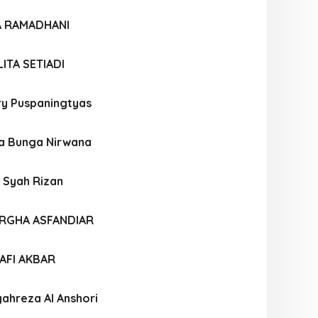
A RAMADHANI
ITA SETIADI
ry Puspaningtyas
a Bunga Nirwana
 Syah Rizan
RGHA ASFANDIAR
FI AKBAR
hreza Al Anshori