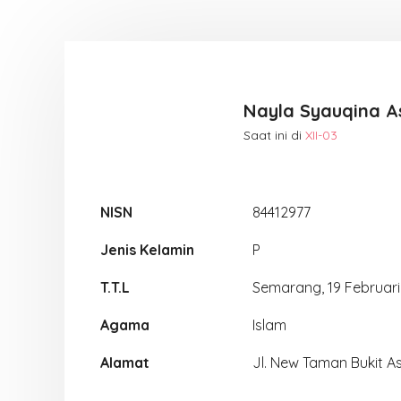
Nayla Syauqina 
Saat ini di
XII-03
NISN
84412977
Jenis Kelamin
P
T.T.L
Semarang, 19 Februar
Agama
Islam
Alamat
Jl. New Taman Bukit Asr