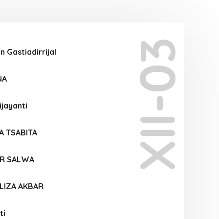
XII-03
 Gastiadirrijal
NA
ijayanti
A TSABITA
AR SALWA
LIZA AKBAR
ti