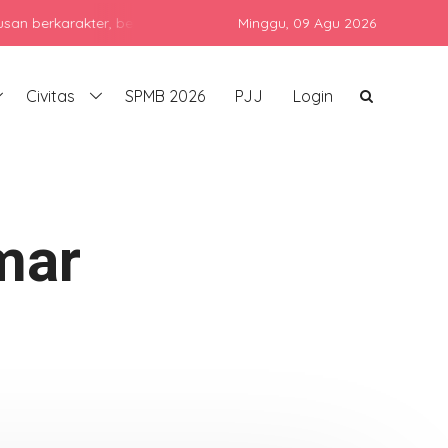
rakter, berprestasi, dan siap bersaing di era global dengan tetap
Minggu,
09 Agu 2026
Civitas
SPMB 2026
PJJ
Login
mar