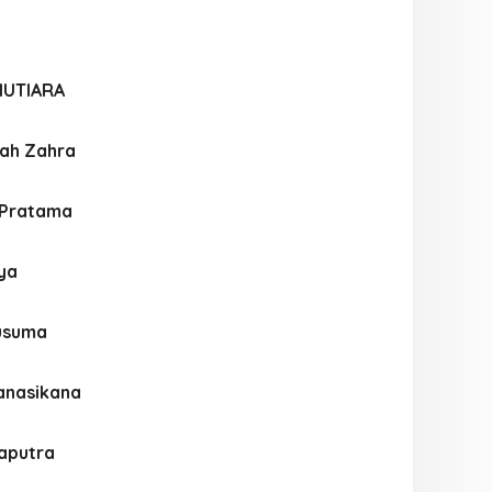
MUTIARA
ah Zahra
 Pratama
aya
usuma
anasikana
aputra