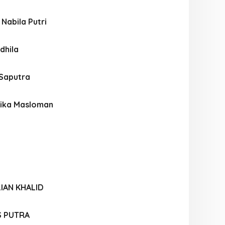
Nabila Putri
dhila
Saputra
ika Masloman
LIAN KHALID
S PUTRA