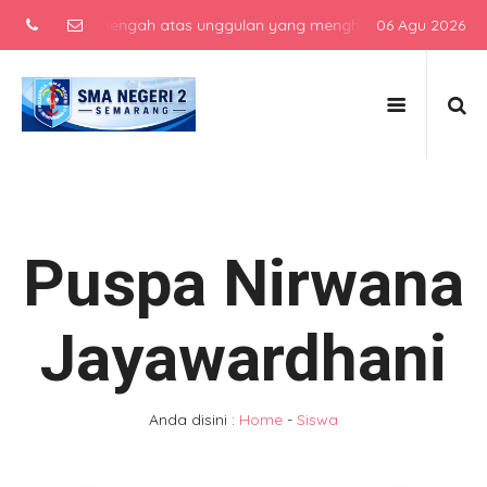
sekolah menengah atas unggulan yang menghasilkan lulusan berkarak
06 Agu 2026
Puspa Nirwana
Jayawardhani
Anda disini :
Home
-
Siswa