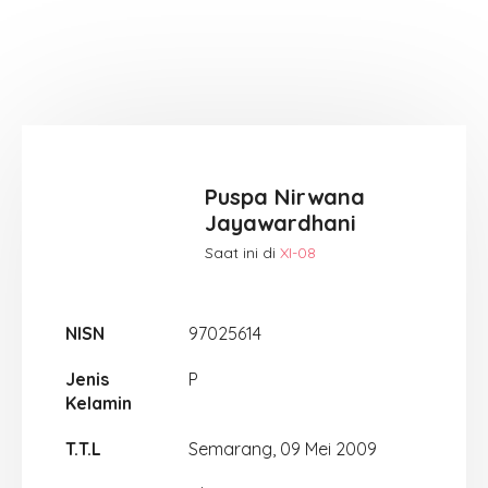
Puspa Nirwana
Jayawardhani
Saat ini di
XI-08
NISN
97025614
Jenis
P
Kelamin
T.T.L
Semarang, 09 Mei 2009