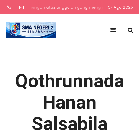
sekolah menengah atas unggulan yang menghasilkan lulusan berkarak
07 Agu 2026
Qothrunnada
Hanan
Salsabila