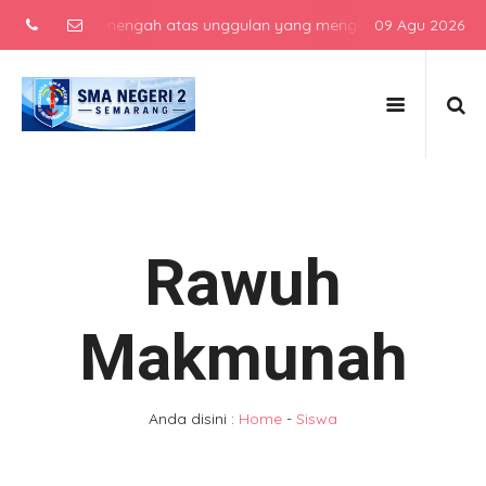
 sekolah menengah atas unggulan yang menghasilkan lulusan berkara
09 Agu 2026
Rawuh
Makmunah
Anda disini :
Home
-
Siswa